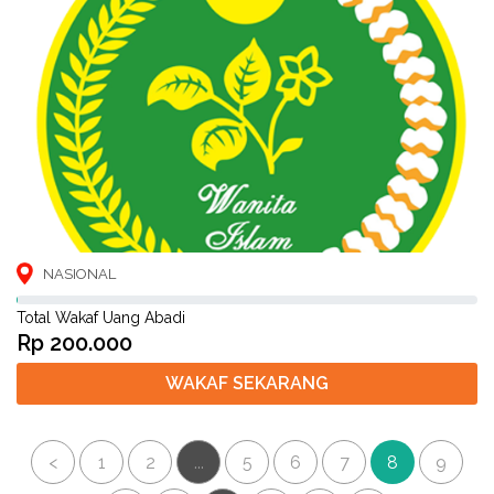
NASIONAL
Total Wakaf Uang Abadi
Rp 200.000
WAKAF SEKARANG
<
1
2
...
5
6
7
8
9