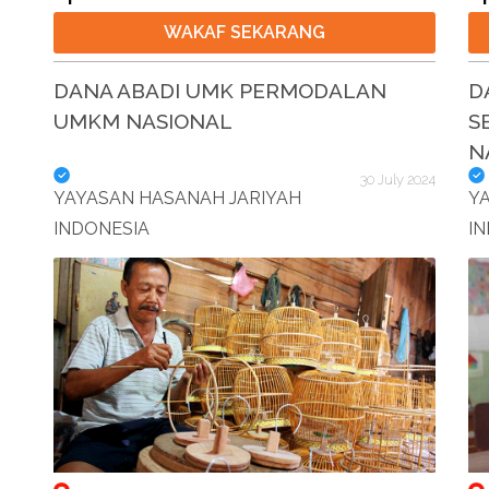
WAKAF SEKARANG
DANA ABADI UMK PERMODALAN
D
UMKM NASIONAL
S
N
30 July 2024
YAYASAN HASANAH JARIYAH
Y
INDONESIA
I