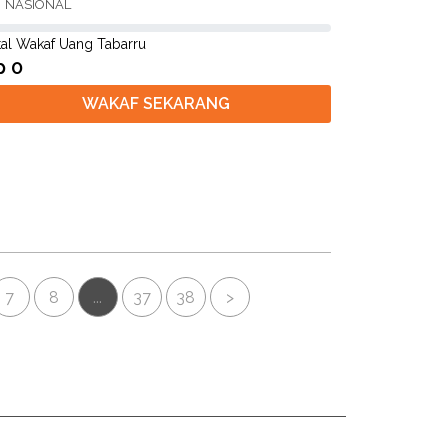
NASIONAL
tal Wakaf Uang Tabarru
p 0
WAKAF SEKARANG
7
8
...
37
38
>