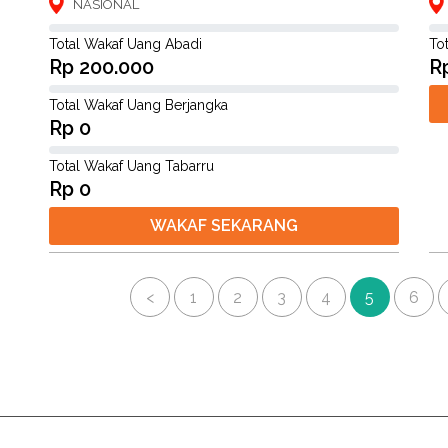
NASIONAL
Total Wakaf Uang Abadi
To
Rp 200.000
R
Total Wakaf Uang Berjangka
Rp 0
Total Wakaf Uang Tabarru
Rp 0
WAKAF SEKARANG
<
1
2
3
4
5
6