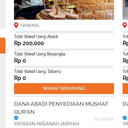
NASIONAL
Total Wakaf Uang Abadi
To
Rp 200.000
R
Total Wakaf Uang Berjangka
To
Rp 0
R
Total Wakaf Uang Tabarru
To
Rp 0
R
WAKAF SEKARANG
DANA ABADI PENYEDIAAN MUSHAF
D
QUR'AN
30 July 2024
YAYASAN HASANAH JARIYAH
Y