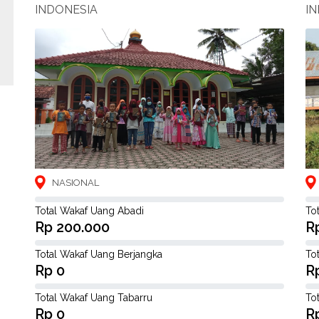
INDONESIA
I
NASIONAL
Total Wakaf Uang Abadi
To
Rp 200.000
R
Total Wakaf Uang Berjangka
To
Rp 0
R
Total Wakaf Uang Tabarru
To
Rp 0
R