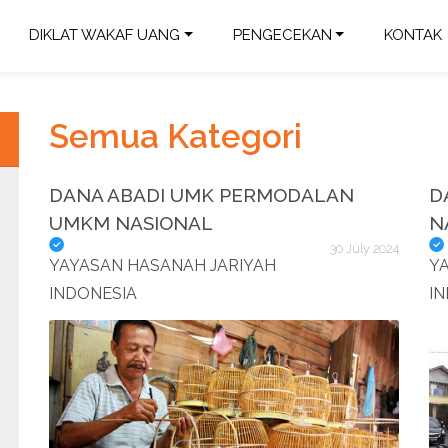
DIKLAT WAKAF UANG
PENGECEKAN
KONTAK
Semua Kategori
DANA ABADI UMK PERMODALAN
D
UMKM NASIONAL
N
30 July 2024
YAYASAN HASANAH JARIYAH
Y
INDONESIA
I