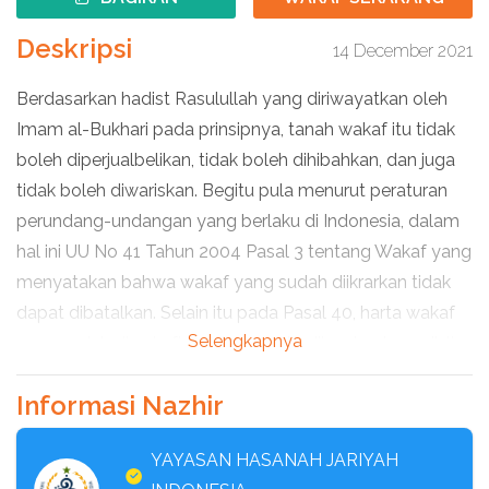
Deskripsi
14 December 2021
Berdasarkan hadist Rasulullah yang diriwayatkan oleh
Imam al-Bukhari pada prinsipnya, tanah wakaf itu tidak
boleh diperjualbelikan, tidak boleh dihibahkan, dan juga
tidak boleh diwariskan. Begitu pula menurut peraturan
perundang-undangan yang berlaku di Indonesia, dalam
hal ini UU No 41 Tahun 2004 Pasal 3 tentang Wakaf yang
menyatakan bahwa wakaf yang sudah diikrarkan tidak
dapat dibatalkan. Selain itu pada Pasal 40, harta wakaf
Selengkapnya
yang sudah diwakafkan dilarang dijadikan jaminan, disita,
dihibahkan, dijual, diwariskan, ditukar, atau dialihkan
Informasi Nazhir
dalam bentuk pengalihan hak lainnya. Terdapat
beberapa tanah wakaf yang terbengkalai hingga saat ini,
YAYASAN HASANAH JARIYAH
dengan pemberdayaan tanah wakaf dengan wakaf uang