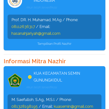
INDONESIA
ini diharapkan tanah-tanah wakaf yang terbengkalai
Akun telah terverifikasi
difungsikan kembali bahkan dapat membuka lapangan
pekerjaan baru bagi masyarakat yg berada pada tiap
Prof. DR. H. Muhamad, M.Ag / Phone:
kecamatan bahkan hasilnya juga akan kembali untuk
08112636317
/ Email:
kecamatan
hasanahjariyah@gmail.com
Tampilkan Profil Nazhir
Informasi Mitra Nazhir
KUA KECAMATAN SEMIN
GUNUNGKIDUL
Akun telah terverifikasi
M. Saefulloh, S.Ag., M.S.I. / Phone:
081328198195
/ Email:
kuasemin@gmail.com