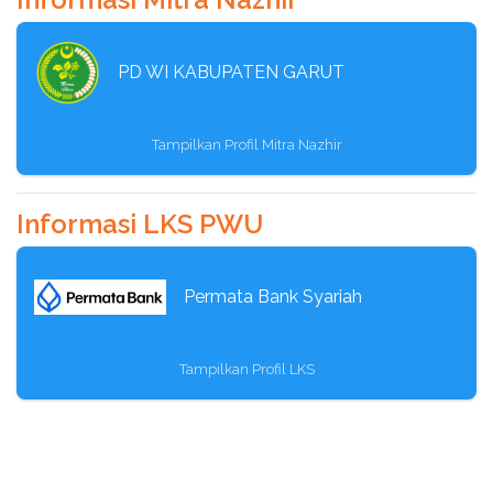
Mari bersama wujudkan Dana Abadi Wanita Islam
untuk meletakkan dasar bagi terwujudnya Generasi &
PD WI KABUPATEN GARUT
Peradaban Emas Indonesia.
Tampilkan Profil Mitra Nazhir
Informasi LKS PWU
Permata Bank Syariah
Tampilkan Profil LKS